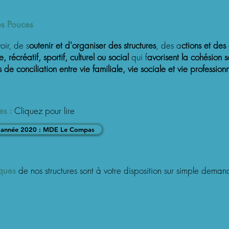
Les Pouces
oir, de s
outenir et d'organiser des structures
, des a
ctions et des
récréatif, sportif, culturel ou social
qui f
avorisent la cohésion s
s de conciliation entre vie familiale, vie sociale et vie professionn
Cliquez pour lire
es :
 l'année 2020 : MDE Le Compas
de nos structures sont à votre disposition sur simple dem
ques